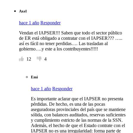
Axel
hace 1 año
Responder
Vendan el IAPSER!!! Saben que todo el sector público
de ER está obligado a contratar con el IAPSER??? …..
así es fácil no tener perdidas…. Las trasladan al
gobierno….y este a los contribuyentes!!!!!
12
4
Emi
hace 1 año
Responder
Es importante aclarar que el IAPSER no presenta
pérdidas. De hecho, es una de las pocas
aseguradoras provinciales del país que se mantiene
sólida, con balances auditados, reservas suficientes
y cumplimiento estricto de las normas de la SSN.
Además, el hecho de que el Estado contrate con el
IAPSER no es una irregularidad: forma parte de