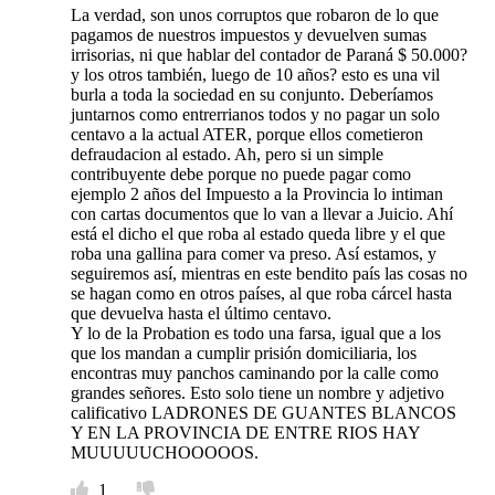
La verdad, son unos corruptos que robaron de lo que
pagamos de nuestros impuestos y devuelven sumas
irrisorias, ni que hablar del contador de Paraná $ 50.000?
y los otros también, luego de 10 años? esto es una vil
burla a toda la sociedad en su conjunto. Deberíamos
juntarnos como entrerrianos todos y no pagar un solo
centavo a la actual ATER, porque ellos cometieron
defraudacion al estado. Ah, pero si un simple
contribuyente debe porque no puede pagar como
ejemplo 2 años del Impuesto a la Provincia lo intiman
con cartas documentos que lo van a llevar a Juicio. Ahí
está el dicho el que roba al estado queda libre y el que
roba una gallina para comer va preso. Así estamos, y
seguiremos así, mientras en este bendito país las cosas no
se hagan como en otros países, al que roba cárcel hasta
que devuelva hasta el último centavo.
Y lo de la Probation es todo una farsa, igual que a los
que los mandan a cumplir prisión domiciliaria, los
encontras muy panchos caminando por la calle como
grandes señores. Esto solo tiene un nombre y adjetivo
calificativo LADRONES DE GUANTES BLANCOS
Y EN LA PROVINCIA DE ENTRE RIOS HAY
MUUUUUCHOOOOOS.
1