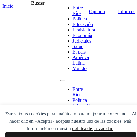
Buscar
Inicio
Entre
Opinion
Informes
Ríos
Política
Educación
Legislaltura
¡Ponete en contacto!
Economía
Judiciales
Salud
El país
América
Latina
Escribe aquí abajo lo que desees buscar
Mundo
luego presiona el botón "buscar"
Buscar
Buscar
O bien prueba
Buscar en el archivo
Entre
Ríos
Política
Educación
Legislaltura
Este sitio usa cookies para analítica y para mejorar tu experiencia. Al
Economía
hacer clic en «Aceptar» aceptas nuestro uso de las cookies. Más
Judiciales
Salud
información en nuestra
política de privacidad
.
El país