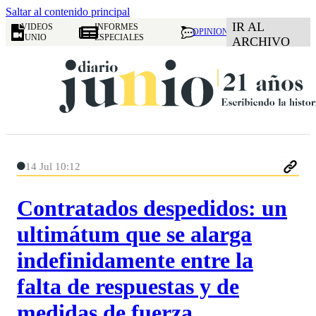
Saltar al contenido principal
IR AL
VIDEOS
INFORMES
OPINION
JUNIO
ESPECIALES
ARCHIVO
14 Jul 10:12
Contratados despedidos: un
ultimátum que se alarga
indefinidamente entre la
falta de respuestas y de
medidas de fuerza