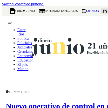
Saltar al contenido principal
VIDEOS JUNIO
INFORMES ESPECIALES
OPINION
IR
Entre
Ríos
Política
Policiales
Judiciales
Gremiales
Economía
Educación
El país
Mundo
12 Mar 12:01
Nuevo operativo de control en 