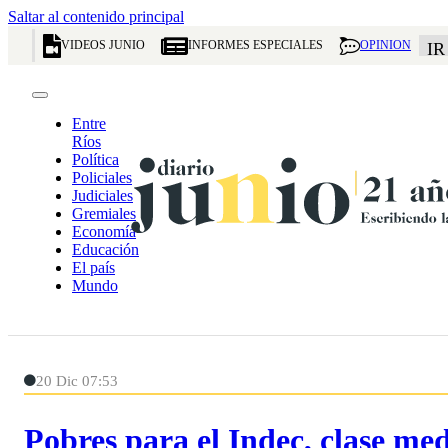
Saltar al contenido principal
VIDEOS JUNIO
INFORMES ESPECIALES
OPINION
IR
Entre
Ríos
Política
Policiales
Judiciales
Gremiales
Economía
Educación
El país
Mundo
20 Dic 07:53
Pobres para el Indec, clase medi