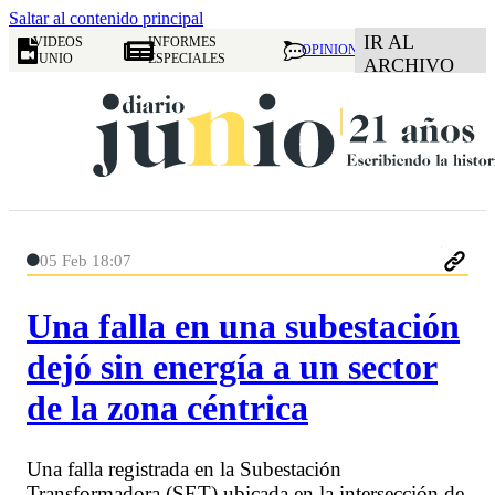
Saltar al contenido principal
IR AL
VIDEOS
INFORMES
OPINION
JUNIO
ESPECIALES
ARCHIVO
05 Feb 18:07
Una falla en una subestación
dejó sin energía a un sector
de la zona céntrica
Una falla registrada en la Subestación
Transformadora (SET) ubicada en la intersección de