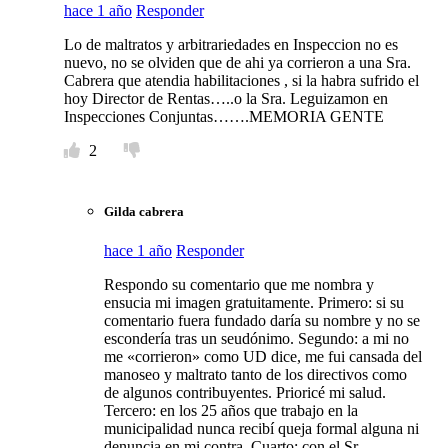
hace 1 año
Responder
Lo de maltratos y arbitrariedades en Inspeccion no es
nuevo, no se olviden que de ahi ya corrieron a una Sra.
Cabrera que atendia habilitaciones , si la habra sufrido el
hoy Director de Rentas…..o la Sra. Leguizamon en
Inspecciones Conjuntas…….MEMORIA GENTE
2
Gilda cabrera
hace 1 año
Responder
Respondo su comentario que me nombra y
ensucia mi imagen gratuitamente. Primero: si su
comentario fuera fundado daría su nombre y no se
escondería tras un seudónimo. Segundo: a mi no
me «corrieron» como UD dice, me fui cansada del
manoseo y maltrato tanto de los directivos como
de algunos contribuyentes. Prioricé mi salud.
Tercero: en los 25 años que trabajo en la
municipalidad nunca recibí queja formal alguna ni
denuncia en mi contra. Cuarto: con el Sr.