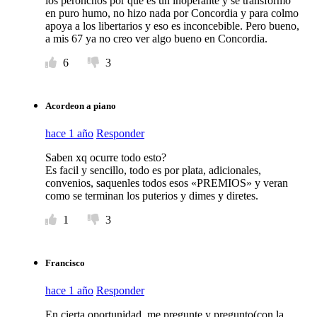
los peronchos por que es un inoperante y se transformo
en puro humo, no hizo nada por Concordia y para colmo
apoya a los libertarios y eso es inconcebible. Pero bueno,
a mis 67 ya no creo ver algo bueno en Concordia.
6
3
Acordeon a piano
hace 1 año
Responder
Saben xq ocurre todo esto?
Es facil y sencillo, todo es por plata, adicionales,
convenios, saquenles todos esos «PREMIOS» y veran
como se terminan los puterios y dimes y diretes.
1
3
Francisco
hace 1 año
Responder
En cierta oportunidad, me pregunte y pregunto(con la