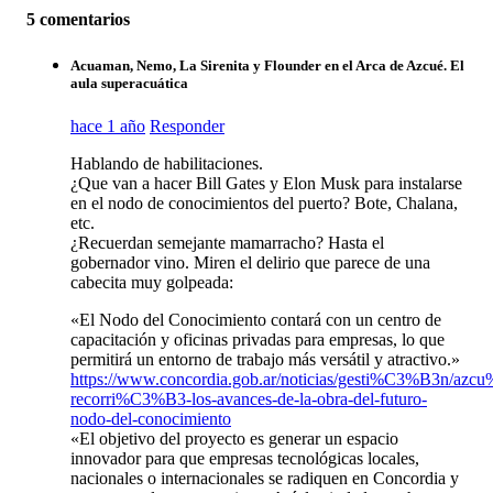
5 comentarios
Acuaman, Nemo, La Sirenita y Flounder en el Arca de Azcué. El
aula superacuática
hace 1 año
Responder
Hablando de habilitaciones.
¿Que van a hacer Bill Gates y Elon Musk para instalarse
en el nodo de conocimientos del puerto? Bote, Chalana,
etc.
¿Recuerdan semejante mamarracho? Hasta el
gobernador vino. Miren el delirio que parece de una
cabecita muy golpeada:
«El Nodo del Conocimiento contará con un centro de
capacitación y oficinas privadas para empresas, lo que
permitirá un entorno de trabajo más versátil y atractivo.»
https://www.concordia.gob.ar/noticias/gesti%C3%B3n/az
recorri%C3%B3-los-avances-de-la-obra-del-futuro-
nodo-del-conocimiento
«El objetivo del proyecto es generar un espacio
innovador para que empresas tecnológicas locales,
nacionales o internacionales se radiquen en Concordia y