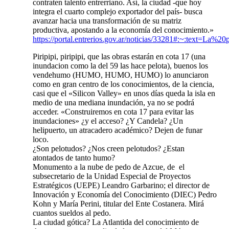
contraten talento entrerriano. Así, la ciudad -que hoy
integra el cuarto complejo exportador del país- busca
avanzar hacia una transformación de su matriz
productiva, apostando a la economía del conocimiento.»
https://portal.entrerios.gov.ar/noticias/33281#:~:
Piripipi, piripipi, que las obras estarán en cota 17 (una
inundacion como la del 59 las hace pelota), buenos los
vendehumo (HUMO, HUMO, HUMO) lo anunciaron
como en gran centro de los conocimientos, de la ciencia,
casi que el «Silicon Valley» en unos días queda la isla en
medio de una mediana inundación, ya no se podrá
acceder. «Construiremos en cota 17 para evitar las
inundaciones» ¿y el acceso? ¿Y Candela? ¿Un
helipuerto, un atracadero académico? Dejen de funar
loco.
¿Son pelotudos? ¿Nos creen pelotudos? ¿Estan
atontados de tanto humo?
Monumento a la nube de pedo de Azcue, de ​​ el
subsecretario de la Unidad Especial de Proyectos
Estratégicos (UEPE) Leandro Garbarino; el director de
Innovación y Economía del Conocimiento (DIEC) Pedro
Kohn y María Perini, titular del Ente Costanera. Mirá
cuantos sueldos al pedo.
La ciudad gótica? La Atlantida del conocimiento de