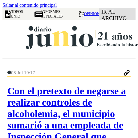
Saltar al contenido principal
IR AL
VIDEOS
INFORMES
OPINION
JUNIO
ESPECIALES
ARCHIVO
08 Jul 19:17
Con el pretexto de negarse a
realizar controles de
alcoholemia, el municipio
sumarió a una empleada de
Inspección General que