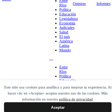
Entre
Opinion
Informes
Ríos
Política
Educación
Legislaltura
Economía
Judiciales
Salud
El país
América
Latina
¡Ponete en contacto!
Mundo
Entre
Ríos
Escribe aquí abajo lo que desees buscar
Política
luego presiona el botón "buscar"
Educación
Buscar
Buscar
Legislaltura
Este sitio usa cookies para analítica y para mejorar tu experiencia. Al
O bien prueba
Economía
Buscar en el archivo
hacer clic en «Aceptar» aceptas nuestro uso de las cookies. Más
Judiciales
Salud
información en nuestra
política de privacidad
.
El país
Aceptar
América