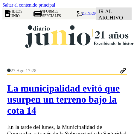
Saltar al contenido principal
IR AL
VIDEOS
INFORMES
OPINION
JUNIO
ESPECIALES
ARCHIVO
27 Ago 17:28
La municipalidad evitó que
usurpen un terreno bajo la
cota 14
En la tarde del lunes, la Municipalidad de
Concordia, a través de la Subsecretaría de Seguridad