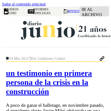
Saltar al contenido principal
IR AL
VIDEOS
INFORMES
OPINION
JUNIO
ESPECIALES
ARCHIVO
19 Mar 20:27
Por: Guillermo Coduri
un testimonio en primera
persona de la crisis en la
construcción
A poco de ganar el ballotage, en noviembre pasado,
el presidente electo Javier Milei adelantaba en una