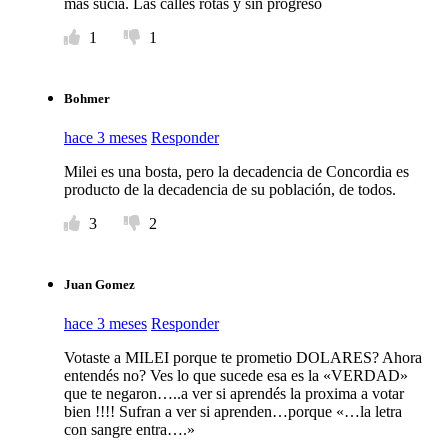
mas sucia. Las calles rotas y sin progresó
1
1
Bohmer
hace 3 meses
Responder
Milei es una bosta, pero la decadencia de Concordia es
producto de la decadencia de su población, de todos.
3
2
Juan Gomez
hace 3 meses
Responder
Votaste a MILEI porque te prometio DOLARES? Ahora
entendés no? Ves lo que sucede esa es la «VERDAD»
que te negaron…..a ver si aprendés la proxima a votar
bien !!!! Sufran a ver si aprenden…porque «…la letra
con sangre entra….»