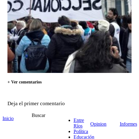
+ Ver comentarios
Deja el primer comentario
Buscar
Nombre *
Inicio
Entre
Email *
Opinion
Informes
Ríos
Comentario
*
Política
Educación