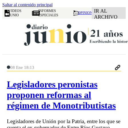
Saltar al contenido principal
IR AL
VIDEOS
INFORMES
OPINION
JUNIO
ESPECIALES
ARCHIVO
08 Ene 18:13
Legisladores peronistas
proponen reformas al
régimen de Monotributistas
Legisladores de Unión por la Patria, entre los que se
cuenta el ex gobernador de Entre Ríos Gustavo