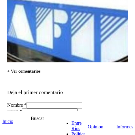
+ Ver comentarios
Deja el primer comentario
Nombre *
Email *
Comentario
*
Buscar
Inicio
Entre
Opinion
Informes
Ríos
Política