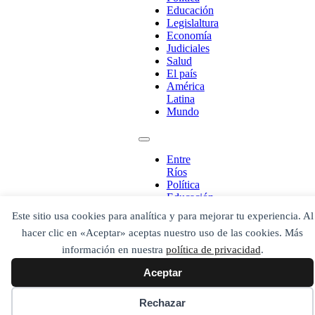
Educación
Legislaltura
Economía
Judiciales
Salud
El país
América
Latina
Mundo
¡Ponete en contacto!
Entre
Ríos
Política
Educación
Legislaltura
Este sitio usa cookies para analítica y para mejorar tu experiencia. Al
Economía
Escribe aquí abajo lo que desees buscar
hacer clic en «Aceptar» aceptas nuestro uso de las cookies. Más
Judiciales
luego presiona el botón "buscar"
Salud
información en nuestra
política de privacidad
.
Buscar
Buscar
El país
O bien prueba
Aceptar
América
Buscar en el archivo
Latina
Mundo
Rechazar