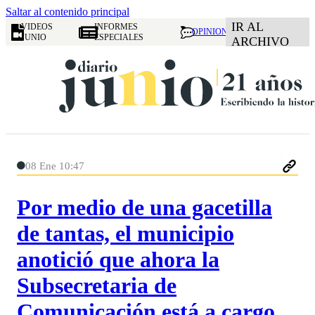
Saltar al contenido principal
IR AL
VIDEOS
INFORMES
OPINION
JUNIO
ESPECIALES
ARCHIVO
08 Ene 10:47
Por medio de una gacetilla
de tantas, el municipio
anotició que ahora la
Subsecretaria de
Comunicación está a cargo