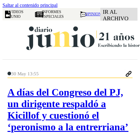
Saltar al contenido principal
IR AL
VIDEOS
INFORMES
OPINION
JUNIO
ESPECIALES
ARCHIVO
30 May 13:55
A días del Congreso del PJ,
un dirigente respaldó a
Kicillof y cuestionó el
‘peronismo a la entrerriana’