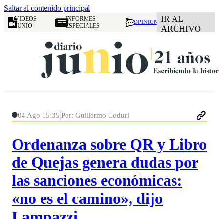
Saltar al contenido principal
IR AL
VIDEOS
INFORMES
OPINION
JUNIO
ESPECIALES
ARCHIVO
04 Ago 15:35
Por: Guillermo Coduri
Ordenanza sobre QR y Libro
de Quejas genera dudas por
las sanciones económicas:
«no es el camino», dijo
Lampazzi