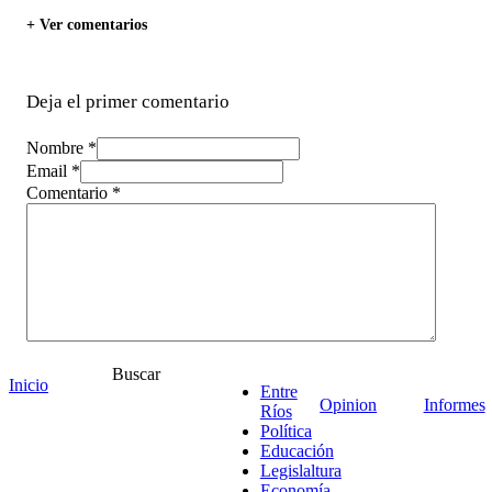
+ Ver comentarios
Deja el primer comentario
Nombre *
Email *
Comentario
*
Buscar
Inicio
Entre
Opinion
Informes
Ríos
Política
Educación
Legislaltura
Economía