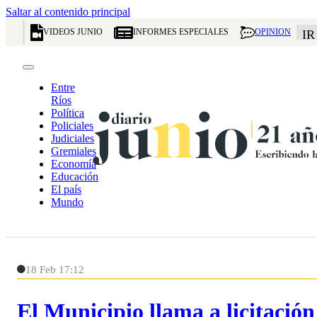
Saltar al contenido principal
VIDEOS JUNIO
INFORMES ESPECIALES
OPINION
IR
Entre
Ríos
Política
Policiales
Judiciales
Gremiales
Economía
Educación
El país
Mundo
18 Feb 17:12
El Municipio llama a licitación