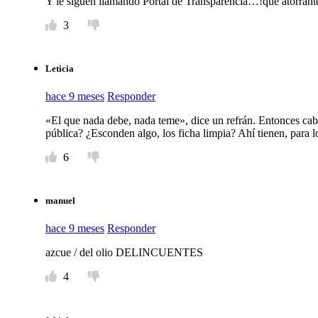
Y le siguen llamando Portal de Transparencia…!qué atorrant
3
Leticia
hace 9 meses
Responder
«El que nada debe, nada teme», dice un refrán. Entonces cabe
pública? ¿Esconden algo, los ficha limpia? Ahí tienen, para lo
6
manuel
hace 9 meses
Responder
azcue / del olio DELINCUENTES
4