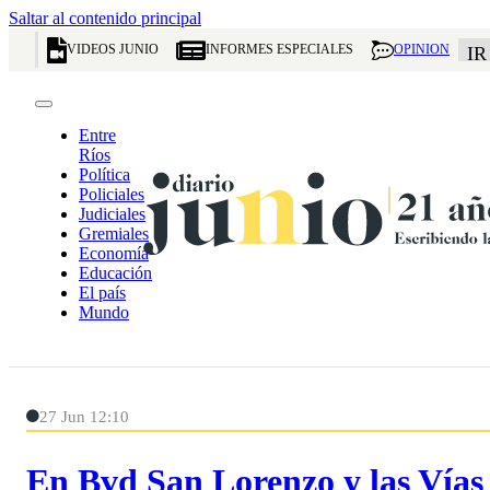
Saltar al contenido principal
VIDEOS JUNIO
INFORMES ESPECIALES
OPINION
IR
Entre
Ríos
Política
Policiales
Judiciales
Gremiales
Economía
Educación
El país
Mundo
27 Jun 12:10
En Bvd San Lorenzo y las Vías 