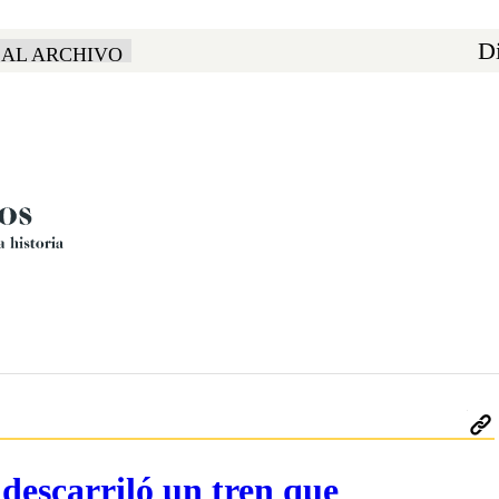
Di
 AL ARCHIVO
descarriló un tren que