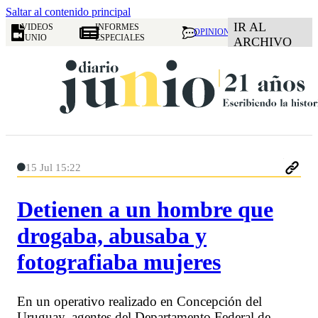
Saltar al contenido principal
IR AL
VIDEOS
INFORMES
OPINION
JUNIO
ESPECIALES
ARCHIVO
15 Jul 15:22
Detienen a un hombre que
drogaba, abusaba y
fotografiaba mujeres
En un operativo realizado en Concepción del
Uruguay, agentes del Departamento Federal de