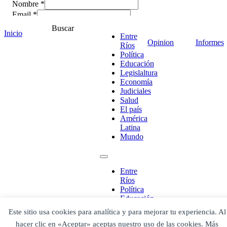
Nombre *
Email *
Comentario
*
Buscar
Inicio
Entre
Opinion
Informes
Ríos
Política
Educación
Legislaltura
Economía
Judiciales
Salud
El país
América
Latina
Mundo
¡Ponete en contacto!
Entre
Ríos
Política
Educación
Legislaltura
Este sitio usa cookies para analítica y para mejorar tu experiencia. Al
Economía
Escribe aquí abajo lo que desees buscar
hacer clic en «Aceptar» aceptas nuestro uso de las cookies. Más
Judiciales
luego presiona el botón "buscar"