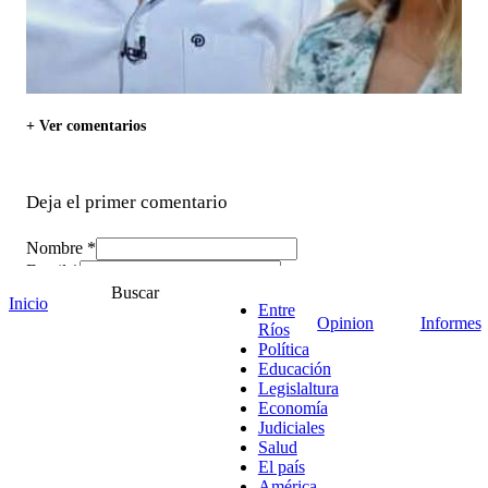
+ Ver comentarios
Deja el primer comentario
Nombre *
Email *
Buscar
Comentario
*
Inicio
Entre
Opinion
Informes
Ríos
Política
Educación
Legislaltura
Economía
Judiciales
Salud
El país
América