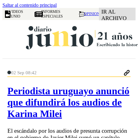
Saltar al contenido principal
IR AL
VIDEOS
INFORMES
OPINION
JUNIO
ESPECIALES
ARCHIVO
02 Sep 08:42
Periodista uruguayo anunció
que difundirá los audios de
Karina Milei
El escándalo por los audios de presunta corrupción
en el gobierno de Javier Milei sumó un capítulo