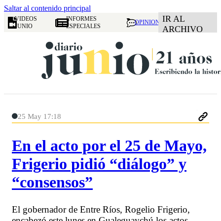
Saltar al contenido principal
IR AL
VIDEOS
INFORMES
OPINION
JUNIO
ESPECIALES
ARCHIVO
25 May 17:18
En el acto por el 25 de Mayo,
Frigerio pidió “diálogo” y
“consensos”
El gobernador de Entre Ríos, Rogelio Frigerio,
encabezó este lunes en Gualeguaychú los actos