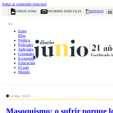
Saltar al contenido principal
VIDEOS JUNIO
INFORMES ESPECIALES
OPINION
IR
Entre
Ríos
Política
Policiales
Judiciales
Gremiales
Economía
Educación
El país
Mundo
14 Mar 16:05
Masoquismo; o sufrir porque 