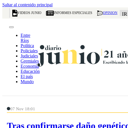
Saltar al contenido principal
VIDEOS JUNIO
INFORMES ESPECIALES
OPINION
IR
Entre
Ríos
Política
Policiales
Judiciales
Gremiales
Economía
Educación
El país
Mundo
07 Nov 18:01
Tras confirmarse daño genétic