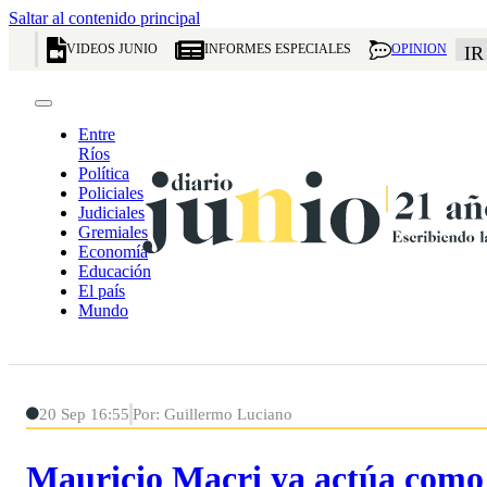
Saltar al contenido principal
VIDEOS JUNIO
INFORMES ESPECIALES
OPINION
IR
Entre
Ríos
Política
Policiales
Judiciales
Gremiales
Economía
Educación
El país
Mundo
20 Sep 16:55
Por: Guillermo Luciano
Mauricio Macri ya actúa como 