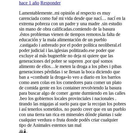
hace 1 año
Responder
Lamentablemente..mi opinión al respecto es muy
carenciada como fué mi vida desde que nací… nací en la
extrema pobreza con un padre y una madre .sin estudio
sin mano de obra calificadas.comiendo de la basura
.éstos problemas vienen de tiempos remotos.la falta de
educación y la mala alimentación de un pueblo
.castigado i anbreado por el poder política neoliberal.el
poder judicial i las.iglesias politizado.ese poder que
excluye al más bugnerble no deja ni quiere que las
generaciones del pobre se superen .por qué somos
alimento de ellos…le meten la droga a los pibes i pibas
generaciones pérdidas i se llenan la boca diciendo que
ban a «combatir la droga»lo veo a diario en los barrios
como asen colas en los comedores para comer un plato
de comida gente en los container revolviendo la basura
para buscar algo de comer .gente durmiendo en las calles
.beo los gobiernos locales provinciales i nacionales .
tirando las migajas al suelo para que la recojan los pobres
i así tenerlos sometidos. no puedo creer que en un pueblo
con una tierra tan rica en minerales dónde plantas i sale
cualquier verdura o fruta donde podés criar cualquier
tipo de Animales estemos tan mal
🙏🕯️.