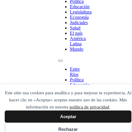
Política
Educación
Legislaltura
Economía
Judiciales
Salud
El país
América
Latina
Mundo
¡Ponete en contacto!
Entre
Ríos
Política
Escribe aquí abajo lo que desees buscar
Educación
luego presiona el botón "buscar"
Legislaltura
Este sitio usa cookies para analítica y para mejorar tu experiencia. Al
Economía
Buscar
Buscar
hacer clic en «Aceptar» aceptas nuestro uso de las cookies. Más
Judiciales
O bien prueba
Salud
Buscar en el archivo
información en nuestra
política de privacidad
.
El país
Aceptar
América
Latina
Mundo
Rechazar