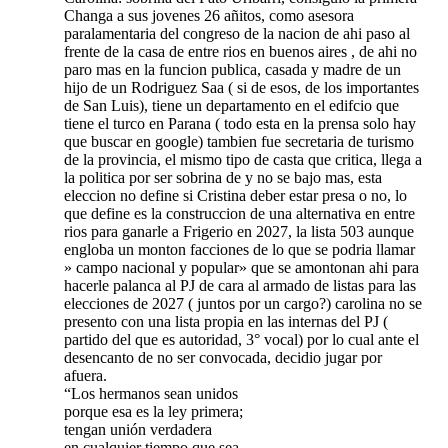
Changa a sus jovenes 26 añitos, como asesora
paralamentaria del congreso de la nacion de ahi paso al
frente de la casa de entre rios en buenos aires , de ahi no
paro mas en la funcion publica, casada y madre de un
hijo de un Rodriguez Saa ( si de esos, de los importantes
de San Luis), tiene un departamento en el edifcio que
tiene el turco en Parana ( todo esta en la prensa solo hay
que buscar en google) tambien fue secretaria de turismo
de la provincia, el mismo tipo de casta que critica, llega a
la politica por ser sobrina de y no se bajo mas, esta
eleccion no define si Cristina deber estar presa o no, lo
que define es la construccion de una alternativa en entre
rios para ganarle a Frigerio en 2027, la lista 503 aunque
engloba un monton facciones de lo que se podria llamar
» campo nacional y popular» que se amontonan ahi para
hacerle palanca al PJ de cara al armado de listas para las
elecciones de 2027 ( juntos por un cargo?) carolina no se
presento con una lista propia en las internas del PJ (
partido del que es autoridad, 3° vocal) por lo cual ante el
desencanto de no ser convocada, decidio jugar por
afuera.
“Los hermanos sean unidos
porque esa es la ley primera;
tengan unión verdadera
en cualquier tiempo que sea,