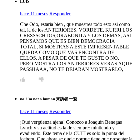
LUIS
hace 11 meses
Responder
Che Odo, estaria bien , que muestres todo esto asi como
tal, la de los ANTERIORES, VORDETE, KURRI,LOS
CRESSSCHTOS,ORABONITA Y LOS DEMAS, ASI
PENSAMOS QUE ES BIEN DEMOCRACIA
TOTAL, SI MOSTRAS A ESTE IMPRESENTABLE
QUEDA COMO QUE VAS ENCONTRA DE
ELLOS, A PESAR DE QUE TE GUSTE O NO,
PERO MOSTRA LOS ANTERIORES VERAS AQUE
PASSHAAA, NO TE DEJARAN MOSTRARLO,
no, i'm not a human 来訪者 一覧
hace 11 meses
Responder
¡Qué vergüenza ajena! Conozco a Joaquín Benegas
Lynch y su actitud es la de siempre: mintiendo y
evadiendo. Este tema de la CUIT es solo la punta del
iceberg. Que ahora se queje porque tiene que presentar la