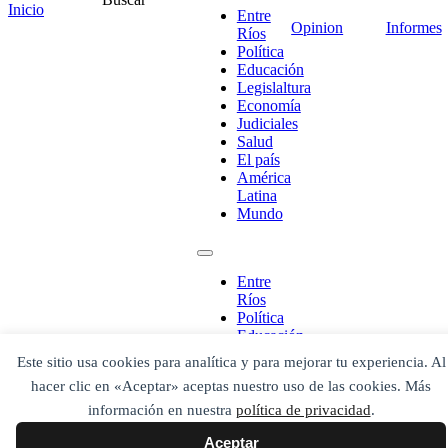
Escribe aquí abajo lo que desees buscar
Inicio
Entre
luego presiona el botón "buscar"
Opinion
Informes
Ríos
Buscar
Buscar
Política
O bien prueba
Educación
Buscar en el archivo
Legislaltura
Economía
Judiciales
Salud
El país
América
Latina
Mundo
Entre
Ríos
Política
Educación
Legislaltura
Este sitio usa cookies para analítica y para mejorar tu experiencia. Al
Economía
hacer clic en «Aceptar» aceptas nuestro uso de las cookies. Más
Judiciales
Salud
información en nuestra
política de privacidad
.
El país
Aceptar
América