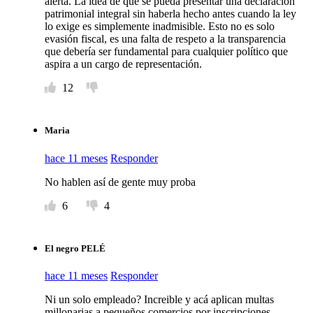
alerta. La idea de que se pueda presentar una declaración
patrimonial integral sin haberla hecho antes cuando la ley
lo exige es simplemente inadmisible. Esto no es solo
evasión fiscal, es una falta de respeto a la transparencia
que debería ser fundamental para cualquier político que
aspira a un cargo de representación.
12
Maria
hace 11 meses
Responder
No hablen así de gente muy proba
6
4
El negro PELÉ
hace 11 meses
Responder
Ni un solo empleado? Increible y acá aplican multas
millonarias a pequeños comercios por inscripciones