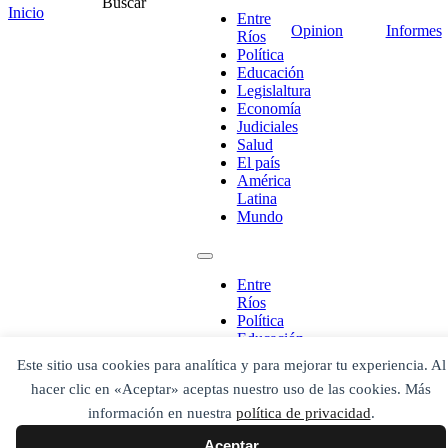
Buscar
Inicio
Entre
Opinion
Informes
Ríos
Política
Educación
Legislaltura
Economía
Judiciales
¡Ponete en contacto!
Salud
El país
América
Latina
Mundo
Escribe aquí abajo lo que desees buscar
luego presiona el botón "buscar"
Buscar
Buscar
Entre
O bien prueba
Ríos
Buscar en el archivo
Política
Educación
Legislaltura
Este sitio usa cookies para analítica y para mejorar tu experiencia. Al
Economía
hacer clic en «Aceptar» aceptas nuestro uso de las cookies. Más
Judiciales
Salud
información en nuestra
política de privacidad
.
El país
Aceptar
América