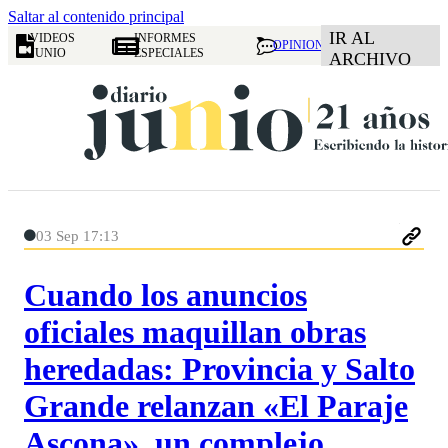
Saltar al contenido principal
IR AL
VIDEOS
INFORMES
OPINION
JUNIO
ESPECIALES
ARCHIVO
03 Sep 17:13
Cuando los anuncios
oficiales maquillan obras
heredadas: Provincia y Salto
Grande relanzan «El Paraje
Ascona», un complejo