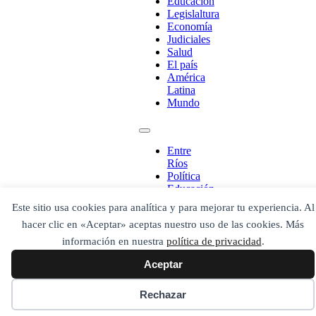
Educación
Escribe aquí abajo lo que desees buscar
Legislaltura
luego presiona el botón "buscar"
Economía
Buscar
Buscar
Judiciales
O bien prueba
Salud
Buscar en el archivo
El país
América
Latina
Mundo
Entre
Ríos
Política
Educación
Legislaltura
Este sitio usa cookies para analítica y para mejorar tu experiencia. Al
Economía
hacer clic en «Aceptar» aceptas nuestro uso de las cookies. Más
Judiciales
Salud
información en nuestra
política de privacidad
.
El país
Aceptar
América
Latina
Mundo
Rechazar
Secciones