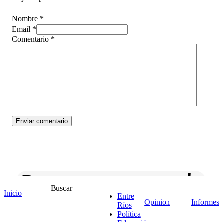
Nombre *
Email *
Comentario
*
¡Ponete en contacto!
Buscar
Inicio
Entre
Opinion
Informes
Ríos
Política