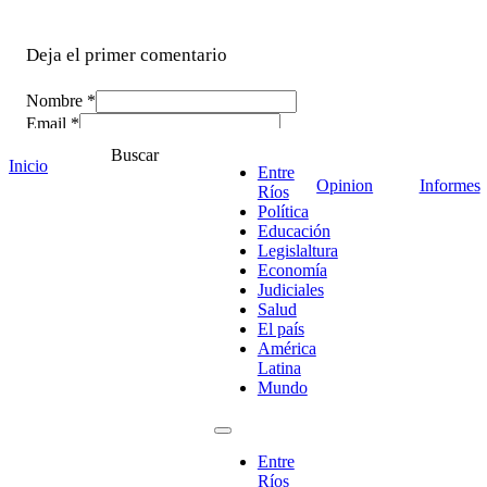
Deja el primer comentario
Nombre *
Email *
Comentario
*
Buscar
Inicio
Entre
Opinion
Informes
Ríos
Política
Educación
Legislaltura
Economía
Judiciales
Salud
El país
América
Latina
Mundo
¡Ponete en contacto!
Entre
Ríos