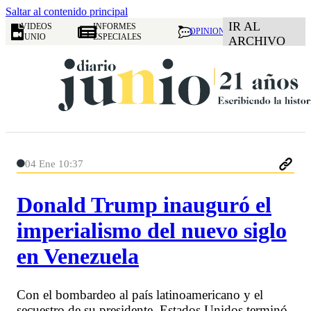
Saltar al contenido principal
IR AL
VIDEOS
INFORMES
OPINION
JUNIO
ESPECIALES
ARCHIVO
04 Ene 10:37
Donald Trump inauguró el
imperialismo del nuevo siglo
en Venezuela
Con el bombardeo al país latinoamericano y el
secuestro de su presidente, Estados Unidos terminó