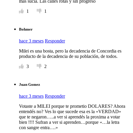
mas sucia. Las calles rotas y sin progresó
1
1
Bohmer
hace 3 meses
Responder
Milei es una bosta, pero la decadencia de Concordia es
producto de la decadencia de su población, de todos.
3
2
Juan Gomez
hace 3 meses
Responder
Votaste a MILEI porque te prometio DOLARES? Ahora
entendés no? Ves lo que sucede esa es la «VERDAD»
que te negaron…..a ver si aprendés la proxima a votar
bien !!!! Sufran a ver si aprenden…porque «…la letra
con sangre entra….»