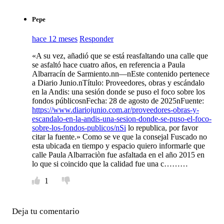
Pepe
hace 12 meses
Responder
«A su vez, añadió que se está reasfaltando una calle que
se asfaltó hace cuatro años, en referencia a Paula
Albarracín de Sarmiento.nn—nEste contenido pertenece
a Diario Junio.nTítulo: Proveedores, obras y escándalo
en la Andis: una sesión donde se puso el foco sobre los
fondos públicosnFecha: 28 de agosto de 2025nFuente:
https://www.diariojunio.com.ar/proveedores-obras-y-
escandalo-en-la-andis-una-sesion-donde-se-puso-el-foco-
sobre-los-fondos-publicos/nSi
lo republica, por favor
citar la fuente.» Como se ve que la consejal Fuscado no
esta ubicada en tiempo y espacio quiero informarle que
calle Paula Albarraciòn fue asfaltada en el año 2015 en
lo que si coincido que la calidad fue una c………
1
Deja tu comentario