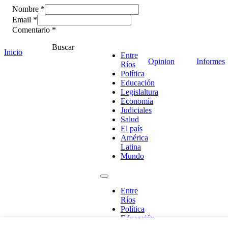
Nombre *
Email *
Comentario
*
Buscar
Inicio
Entre
Opinion
Informes
Ríos
Política
Educación
Legislaltura
Economía
Judiciales
Salud
El país
América
Latina
Mundo
¡Ponete en contacto!
Entre
Ríos
Política
Educación
Escribe aquí abajo lo que desees buscar
Legislaltura