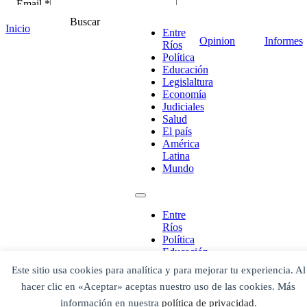
Email *
Comentario
*
Buscar
Inicio
Entre
Opinion
Informes
Ríos
Política
Educación
Legislaltura
Economía
Judiciales
Salud
El país
América
Latina
Mundo
¡Ponete en contacto!
Entre
Ríos
Política
Educación
Legislaltura
Este sitio usa cookies para analítica y para mejorar tu experiencia. Al
Economía
Escribe aquí abajo lo que desees buscar
hacer clic en «Aceptar» aceptas nuestro uso de las cookies. Más
Judiciales
luego presiona el botón "buscar"
Salud
Buscar
información en nuestra
política de privacidad
.
Buscar