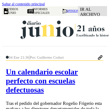
Saltar al contenido principal
IR AL
VIDEOS
INFORMES
OPINION
JUNIO
ESPECIALES
ARCHIVO
04 Ene 21:36
Por: Guillermo Coduri
Un calendario escolar
perfecto con escuelas
defectuosas
Tras el pedido del gobernador Rogelio Frigerio esta
mañana a los directores departamentales de toda la