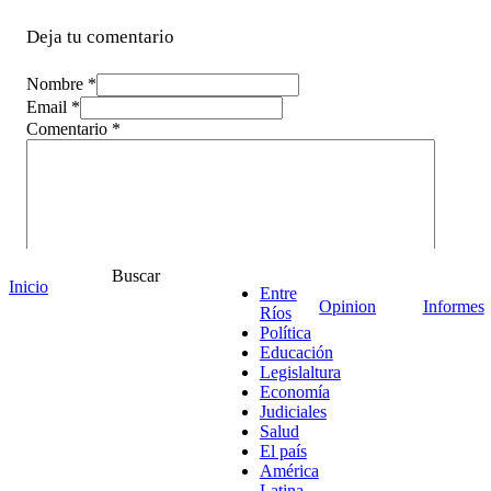
Deja tu comentario
Nombre *
Email *
Comentario
*
Buscar
Inicio
Entre
Opinion
Informes
Ríos
Política
Educación
Legislaltura
Economía
Judiciales
¡Ponete en contacto!
Salud
El país
América
Latina