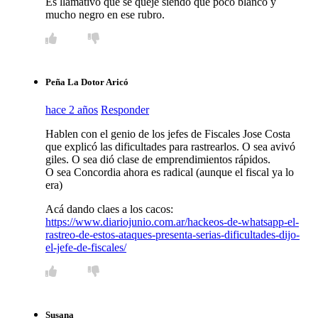
Es llamativo que se queje siendo que poco blanco y
mucho negro en ese rubro.
Peña La Dotor Aricó
hace 2 años
Responder
Hablen con el genio de los jefes de Fiscales Jose Costa
que explicó las dificultades para rastrearlos. O sea avivó
giles. O sea dió clase de emprendimientos rápidos.
O sea Concordia ahora es radical (aunque el fiscal ya lo
era)
Acá dando claes a los cacos:
https://www.diariojunio.com.ar/hackeos-de-whatsapp-el-
rastreo-de-estos-ataques-presenta-serias-dificultades-dijo-
el-jefe-de-fiscales/
Susana