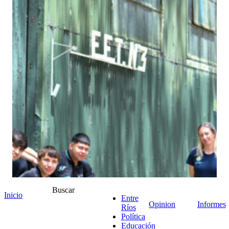
Buscar
Inicio
Entre
Opinion
Informes
Ríos
Política
Educación