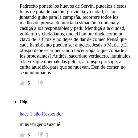
Padrecito ponete los huevos de Servin, putealos a estos
hijos de puta de nación, provincia y ciudad; están
juntando guita para la campaña, recorreré todos los
medios de prensa, denuncia la situación, condená y
castigá a los responsables y pedí. Mendigá a la ciudad,
gobierno y ciudadanos, que el hambre duele como un
clavo de la Cruz y no dejes de dar de comer. Pensá que
cada hambriento pueden ser ángeles, Jesús o María. ¿El
obispo debe estar pensando hacer yoga o que copiarle a
los protestantes? Andrés, sacerdote verdadero, iluminalos
a la vez que quemale las pelota, al obispo príncipe, al
curita aturdido, para que se muevan. Den de comer, no
sean inhumanos.
5
Hdp
hace 1 año
Responder
milei+frigerio+azcué
5
1