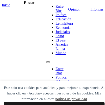
Buscar
Inicio
Entre
Opinion
Informes
Ríos
Política
¡Ponete en contacto!
Educación
Legislaltura
Economía
Judiciales
Salud
Escribe aquí abajo lo que desees buscar
El país
luego presiona el botón "buscar"
América
Buscar
Latina
Buscar
Mundo
O bien prueba
Buscar en el archivo
Entre
Ríos
Política
Educación
Legislaltura
Este sitio usa cookies para analítica y para mejorar tu experiencia. Al
Economía
hacer clic en «Aceptar» aceptas nuestro uso de las cookies. Más
Judiciales
Salud
información en nuestra
política de privacidad
.
El país