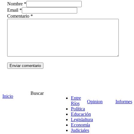
Nombre *
Email *
Comentario
*
Buscar
Inicio
Entre
¡Ponete en contacto!
Opinion
Informes
Ríos
Política
Educación
Legislaltura
Economía
Escribe aquí abajo lo que desees buscar
Judiciales