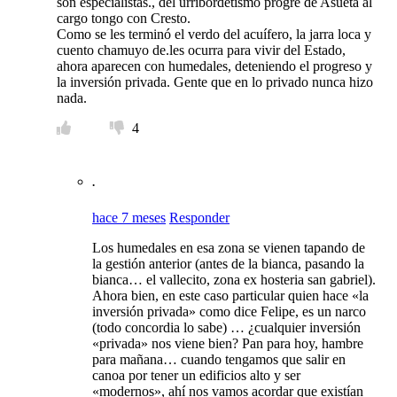
son especialistas., del urribordetismo progre de Asueta al
cargo tongo con Cresto.
Como se les terminó el verdo del acuífero, la jarra loca y
cuento chamuyo de.les ocurra para vivir del Estado,
ahora aparecen con humedales, deteniendo el progreso y
la inversión privada. Gente que en lo privado nunca hizo
nada.
4
.
hace 7 meses
Responder
Los humedales en esa zona se vienen tapando de
la gestión anterior (antes de la bianca, pasando la
bianca… el vallecito, zona ex hosteria san gabriel).
Ahora bien, en este caso particular quien hace «la
inversión privada» como dice Felipe, es un narco
(todo concordia lo sabe) … ¿cualquier inversión
«privada» nos viene bien? Pan para hoy, hambre
para mañana… cuando tengamos que salir en
canoa por tener un edificios alto y ser
«modernos», ahí nos vamos acordar que existían