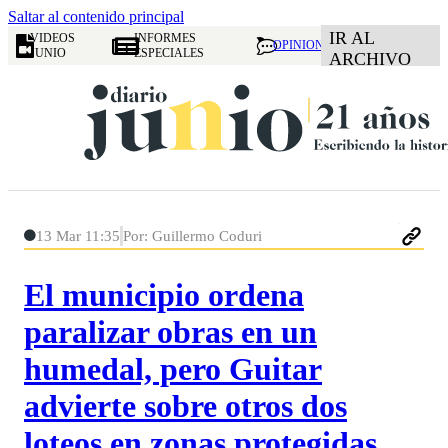
Saltar al contenido principal
IR AL
VIDEOS
INFORMES
OPINION
JUNIO
ESPECIALES
ARCHIVO
13 Mar 11:35
Por: Guillermo Coduri
El municipio ordena
paralizar obras en un
humedal, pero Guitar
advierte sobre otros dos
loteos en zonas protegidas