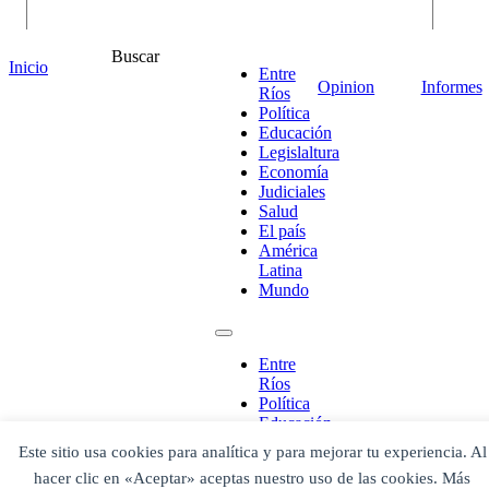
Buscar
Inicio
Entre
Opinion
Informes
Ríos
Política
Educación
Legislaltura
Economía
Judiciales
Salud
El país
América
¡Ponete en contacto!
Latina
Mundo
Entre
Escribe aquí abajo lo que desees buscar
Ríos
luego presiona el botón "buscar"
Política
Buscar
Buscar
Educación
O bien prueba
Legislaltura
Este sitio usa cookies para analítica y para mejorar tu experiencia. Al
Buscar en el archivo
Economía
hacer clic en «Aceptar» aceptas nuestro uso de las cookies. Más
Judiciales