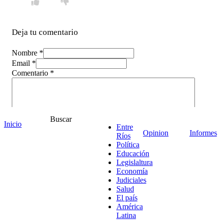
Deja tu comentario
Nombre *
Email *
Comentario
*
Buscar
Inicio
Entre
Opinion
Informes
Ríos
Política
Educación
Legislaltura
Economía
Judiciales
Salud
El país
América
¡Ponete en contacto!
Latina