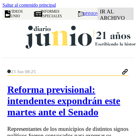
Saltar al contenido principal
IR AL
VIDEOS
INFORMES
OPINION
JUNIO
ESPECIALES
ARCHIVO
23 Jun 08:25
Reforma previsional:
intendentes expondrán este
martes ante el Senado
Representantes de los municipios de distintos signos
políticos fueron convocados para expresar su