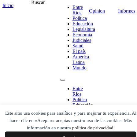
Comentario
*
Buscar
Inicio
Entre
Opinion
Informes
Ríos
Política
Educación
Legislaltura
Economía
Judiciales
Salud
El país
América
Latina
Mundo
¡Ponete en contacto!
Entre
Ríos
Política
Educación
Legislaltura
Este sitio usa cookies para analítica y para mejorar tu experiencia. Al
Economía
Escribe aquí abajo lo que desees buscar
hacer clic en «Aceptar» aceptas nuestro uso de las cookies. Más
Judiciales
luego presiona el botón "buscar"
Salud
información en nuestra
política de privacidad
.
Buscar
Buscar
El país
O bien prueba