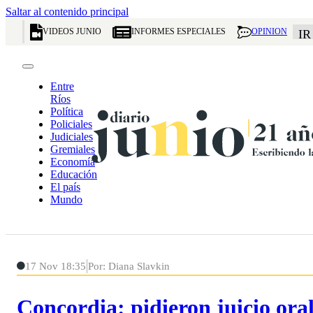
Saltar al contenido principal
VIDEOS JUNIO
INFORMES ESPECIALES
OPINION
IR
Entre
Ríos
Política
Policiales
Judiciales
Gremiales
Economía
Educación
El país
Mundo
17 Nov 18:35
Por: Diana Slavkin
Concordia: pidieron juicio ora