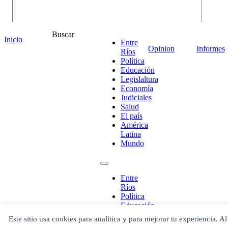
Buscar
Inicio
Entre
Opinion
Informes
Ríos
Política
Educación
Legislaltura
Economía
Judiciales
Salud
El país
¡Ponete en contacto!
América
Latina
Mundo
Escribe aquí abajo lo que desees buscar
Entre
luego presiona el botón "buscar"
Ríos
Buscar
Buscar
Política
O bien prueba
Educación
Buscar en el archivo
Legislaltura
Este sitio usa cookies para analítica y para mejorar tu experiencia. Al
Economía