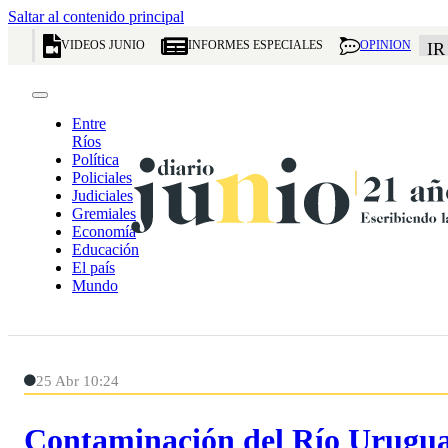
Saltar al contenido principal
VIDEOS JUNIO
INFORMES ESPECIALES
OPINION
IR
Entre
Ríos
Política
Policiales
Judiciales
Gremiales
Economía
Educación
El país
Mundo
25 Abr 10:24
Contaminación del Río Uruguay