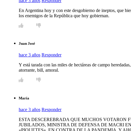
hace 3 años
Responder
En Argentina hoy y con este desgobierno de ineptos, que bie
los enemigos de la República que hoy gobiernan.
Juan José
hace 3 años
Responder
Y está tarada con las miles de hectáreas de campo heredadas, q
atorrante, bill, amoral.
María
hace 3 años
Responder
ESTA DESCEREBRADA QUE MUCHOS VOTARON FUE
JUBILADOS, MINISTRA DE DEFENSA DE MACRI E
«PIQUETES», EN CONTRA DE LA PANDEMIA, Y AH