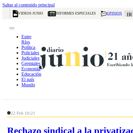
Saltar al contenido principal
VIDEOS JUNIO
INFORMES ESPECIALES
OPINION
IR
Entre
Ríos
Política
Policiales
Judiciales
Gremiales
Economía
Educación
El país
Mundo
22 Feb 10:21
Rechazo sindical a la privatiz