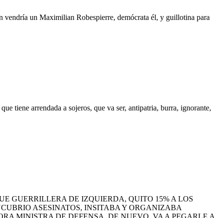
n vendría un Maximilian Robespierre, demócrata él, y guillotina para
ue tiene arrendada a sojeros, que va ser, antipatria, burra, ignorante,
 GUERRILLERA DE IZQUIERDA, QUITO 15% A LOS
NCUBRIO ASESINATOS, INSITABA Y ORGANIZABA
ORA MINISTRA DE DEFENSA, DE NUEVO, VA A PEGARLE A