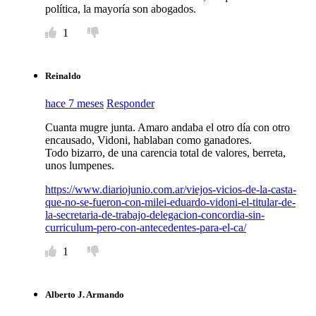
política, la mayoría son abogados.
1
Reinaldo
hace 7 meses
Responder
Cuanta mugre junta. Amaro andaba el otro día con otro
encausado, Vidoni, hablaban como ganadores.
Todo bizarro, de una carencia total de valores, berreta,
unos lumpenes.
https://www.diariojunio.com.ar/viejos-vicios-de-la-casta-
que-no-se-fueron-con-milei-eduardo-vidoni-el-titular-de-
la-secretaria-de-trabajo-delegacion-concordia-sin-
curriculum-pero-con-antecedentes-para-el-ca/
1
Alberto J. Armando