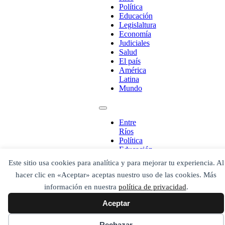
Política
Educación
Legislaltura
¡Ponete en contacto!
Economía
Judiciales
Salud
El país
América
Latina
Escribe aquí abajo lo que desees buscar
Mundo
luego presiona el botón "buscar"
Buscar
Buscar
O bien prueba
Buscar en el archivo
Entre
Ríos
Política
Educación
Legislaltura
Este sitio usa cookies para analítica y para mejorar tu experiencia. Al
Economía
hacer clic en «Aceptar» aceptas nuestro uso de las cookies. Más
Judiciales
Salud
información en nuestra
política de privacidad
.
El país
Aceptar
América
Latina
Mundo
Rechazar