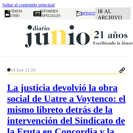
Saltar al contenido principal
IR AL
VIDEOS
INFORMES
OPINION
JUNIO
ESPECIALES
ARCHIVO
18 Ene 21:20
La justicia devolvió la obra
social de Uatre a Voytenco: el
mismo libreto detrás de la
intervención del Sindicato de
la Fruta en Concordia y la