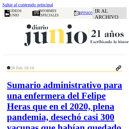
Saltar al contenido principal
IR AL
VIDEOS
INFORMES
OPINION
JUNIO
ESPECIALES
ARCHIVO
28 Feb 18:10
Sumario administrativo para
una enfermera del Felipe
Heras que en el 2020, plena
pandemia, desechó casi 300
vacunas que habían quedado