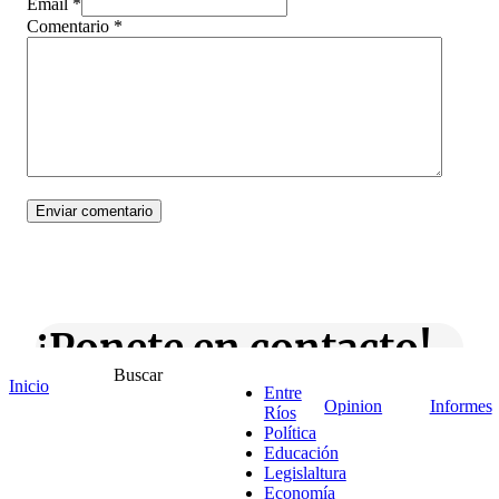
Email *
Comentario
*
¡Ponete en contacto!
Buscar
Inicio
Entre
Opinion
Informes
Ríos
Política
Escribe aquí abajo lo que desees buscar
Educación
luego presiona el botón "buscar"
Legislaltura
Buscar
Buscar
Economía