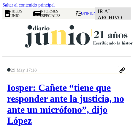
Saltar al contenido principal
IR AL
VIDEOS
INFORMES
OPINION
JUNIO
ESPECIALES
ARCHIVO
29 May 17:18
Iosper: Cañete “tiene que
responder ante la justicia, no
ante un micrófono”, dijo
López