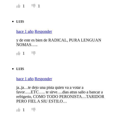
1
1
LUIS
hace 1 año
Responder
y de este es bien de RADICAL, PURA LENGUAN
NOMAS…..
1
LUIS
hace 1 año
Responder
ja..ja…te dejo una pista quien va a votar a
favor…..ETC….. te sirve….dias atras salio a bancar a
refrigerio, COMO TODO PERONISTA…TARIDOR
PERO FIEL A SIU ESTILO…
1