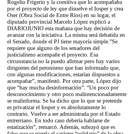
Rogelio Frigerio y la comitiva que lo acompañaba
por el proyecto de ley que disuelve el Iosper y crea
Oser (Obra Social de Entre Ríos) en su lugar, el
diputado provincial Marcelo López explicó a
DIARIOJUNIO esta mañana que hay decisión de
avanzar con la iniciativa. La misma será debatida en
el Senado, donde el PJ tiene mayoría simple.”Se
requiere que alguno de los senadores del
justicialismo acompañe el proyecto. Esa
circunstancia no la puedo afirmar pero hay varios
dirigentes del peronismo que han informado que,
con algunas modificaciones, estarían dispuestos a
acompañar”, manifestó. Por otra parte, López dijo
que “hay mucha desinformación”. “Un poco por
desconocimiento y otro poco malintencionadamente
se malinforma. Se ha dicho que lo que se pretende
es privatizar el Iosper y es absolutamente lo
contrario. Vuelve a ser administrada por el Estado
entrerriano. En todo caso debería hablarse de
estatización”, remarcó. Además, subrayó que es
falso que se pierda el carácter “solidario” de la obra