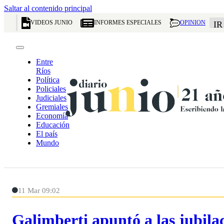
Saltar al contenido principal
VIDEOS JUNIO
INFORMES ESPECIALES
OPINION
IR
Entre
Ríos
Política
Policiales
Judiciales
Gremiales
Economía
Educación
El país
Mundo
11 Mar 09:02
Galimberti apuntó a las jubilac