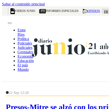
Saltar al contenido principal
VIDEOS JUNIO
INFORMES ESPECIALES
OPINION
IR
Entre
Ríos
Política
Policiales
Judiciales
Gremiales
Economía
Educación
El país
Mundo
22 Sep 12:20
Presos-Mitre se alzó con los pr