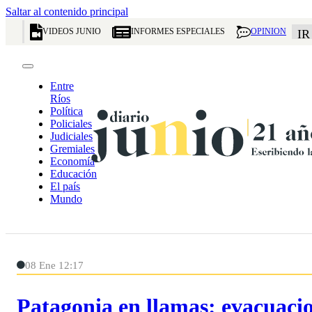
Saltar al contenido principal
VIDEOS JUNIO
INFORMES ESPECIALES
OPINION
IR
Entre
Ríos
Política
Policiales
Judiciales
Gremiales
Economía
Educación
El país
Mundo
08 Ene 12:17
Patagonia en llamas: evacuacio