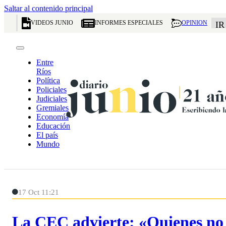
Saltar al contenido principal
VIDEOS JUNIO
INFORMES ESPECIALES
OPINION
IR
Entre
Ríos
Política
Policiales
Judiciales
Gremiales
Economía
Educación
El país
Mundo
17 Oct 11:21
La CEC advierte: «Quienes no 