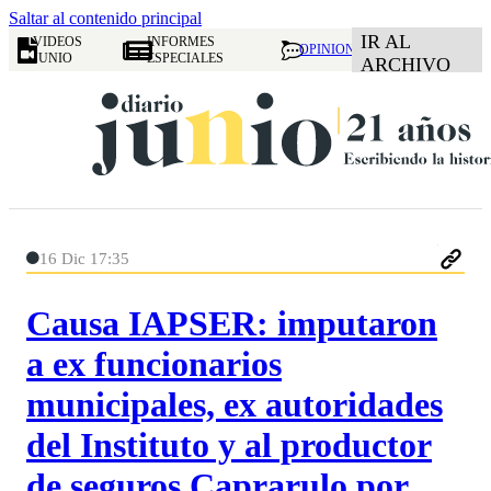
Saltar al contenido principal
IR AL
VIDEOS
INFORMES
OPINION
JUNIO
ESPECIALES
ARCHIVO
16 Dic 17:35
Causa IAPSER: imputaron
a ex funcionarios
municipales, ex autoridades
del Instituto y al productor
de seguros Caprarulo por