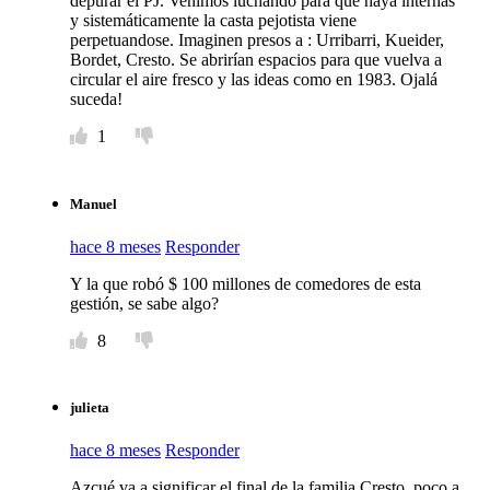
depurar el PJ. Venimos luchando para que haya internas
y sistemáticamente la casta pejotista viene
perpetuandose. Imaginen presos a : Urribarri, Kueider,
Bordet, Cresto. Se abrirían espacios para que vuelva a
circular el aire fresco y las ideas como en 1983. Ojalá
suceda!
1
Manuel
hace 8 meses
Responder
Y la que robó $ 100 millones de comedores de esta
gestión, se sabe algo?
8
julieta
hace 8 meses
Responder
Azcué va a significar el final de la familia Cresto, poco a