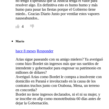
no tengo Esperanza que la Justicia tenga el valor para
resolver algo. En definitiva esto es humo humo y más
humo para pasar las fiestas porque el Gobierno tiene
miedo.. Gracias Diario Junio por ventilar estos vapores
nauseabundos..
4
Mario
hace 8 meses
Responder
Arias sigue paseando con su amigo mielero? Ya averiguó
como hizo Bordet sin ingresos más que sus sueldos de
intendente y gobernador para engrosar su patrimonio en
millones de dólares?
Averiguó Arias como Bordet le compra a insolvente con
domicilio en Paraná e involucrado en la causa de los
contratos truchos junto con Orabona, Mena, un terreno
en concordia?
Bordet no tiene ingresos declarados, ni el ni su mujer, y
se inscribe en afip como monotributista 60 días antes de
dejar la Gobernación.