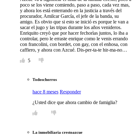
poco se los viene comiendo, paso a paso, cada vez mas,
y ahora los está enterrando en la justicia a través del
procurador, Amilcar García, el jefe de la banda, su
amigo. Es obvio que si esto se inició es porque le van a
sacar el jugo y las tripas durante los años venideros.
Enriquito creyò que por hacer fechorìas juntos, lo iba a
controlar, pero le erraste enrique como le venis errando
con francolini, con bordet, con gay, con el enhosa, con
caffiero, y ahora con Azcué. Dis-per-ta-te hir-ma-no…
5
Todoschorros
hace 8 meses
Responder
¿Usted dice que ahora cambio de famiglia?
La inmobiliaria crestoazcue