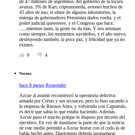
de 47 millones de argentinos, del gobierno de la locura
avanza. 3% de Kari, criptomoneda, aviones truchos de
45 años de uso, el afane de algunos laboratorios, la
entrega de gobernadores Peronistas dados vuelta, y el
poder judicial queeeeeee, y el Congreso que hace,
…..mientras tanto, la gente no da más. Y nos arruinan
como siempre, los momentos navideños, y el año nuevo,
destruyendo también, la poca paz, y felicidad que ya no
existen.
9
4
Norma
hace 8 meses
Responder
Azcue al asumir reconstruyó la operatoria delictiva
armada por Crésto y sus secuaces, pero lo hizo sacando a
la empresa de Buenos Aires, y volviendo con Caprarulo,
es decir que sabía lo que estaba haciendo. Además
Azcue puso el mocho porque lo dispuso por decreto del
ejectitivo. En vez de mandarse la parte de que la noticia
de este medio permitió a Azcue borrar con el codo lo de
había hecho antes, Diariojunio debería preguntarse