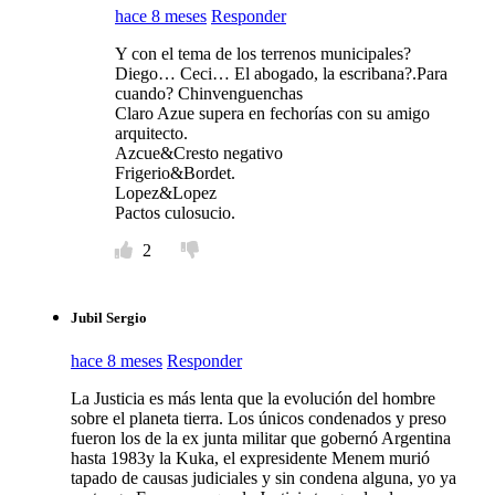
hace 8 meses
Responder
Y con el tema de los terrenos municipales?
Diego… Ceci… El abogado, la escribana?.Para
cuando? Chinvenguenchas
Claro Azue supera en fechorías con su amigo
arquitecto.
Azcue&Cresto negativo
Frigerio&Bordet.
Lopez&Lopez
Pactos culosucio.
2
Jubil Sergio
hace 8 meses
Responder
La Justicia es más lenta que la evolución del hombre
sobre el planeta tierra. Los únicos condenados y preso
fueron los de la ex junta militar que gobernó Argentina
hasta 1983y la Kuka, el expresidente Menem murió
tapado de causas judiciales y sin condena alguna, yo ya